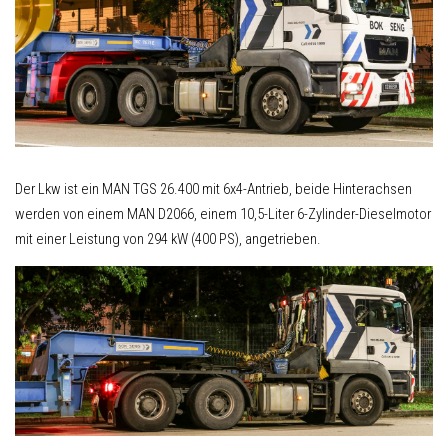
Der Lkw ist ein MAN TGS 26.400 mit 6x4-Antrieb, beide Hinterachsen
werden von einem MAN D2066, einem 10,5-Liter 6-Zylinder-Dieselmotor
mit einer Leistung von 294 kW (400 PS), angetrieben.