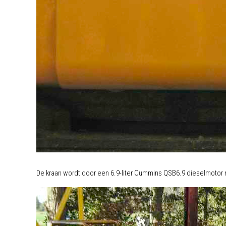
De kraan wordt door een 6.9-liter Cummins QSB6.9 dieselmoto