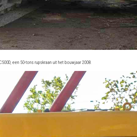
500D, een 50-tons rupskraan uit het bouwjaar 2008.