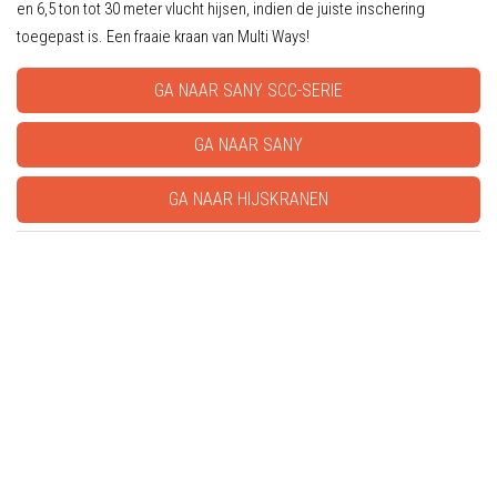
en 6,5 ton tot 30 meter vlucht hijsen, indien de juiste inschering
toegepast is. Een fraaie kraan van Multi Ways!
GA NAAR SANY SCC-SERIE
GA NAAR SANY
GA NAAR HIJSKRANEN