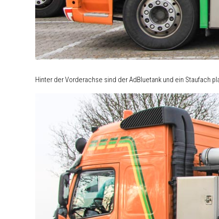
Hinter der Vorderachse sind der AdBluetank und ein Staufach plat