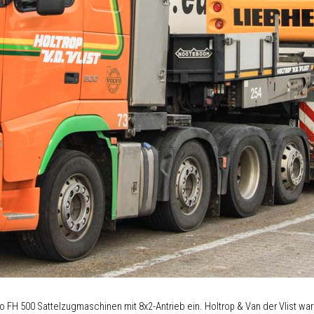
o FH 500 Sattelzugmaschinen mit 8x2-Antrieb ein. Holtrop & Van der Vlist war 