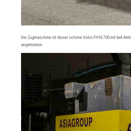
Die Zugmaschine ist dieser schöne Volvo FH16 700 mit 6x4-Antri
angetrieben.