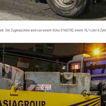
eb. Die Zugmaschine wird von einem Volvo D16G700, einem 16,1-Liter 6-Zylin