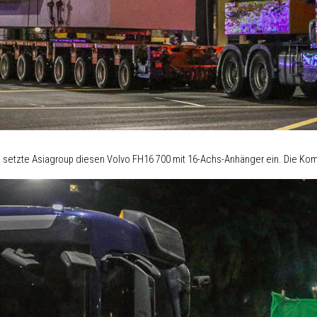
 setzte Asiagroup diesen Volvo FH16 700 mit 16-Achs-Anhänger ein. Die Komb