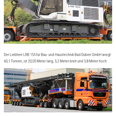
Der Liebherr LRB 155 für Bau- und Haustechnik Bad Düben GmbH wiegt
60,1 Tonnen, ist 20,05 Meter lang, 3,2 Meter breit und 3,8 Meter hoch.